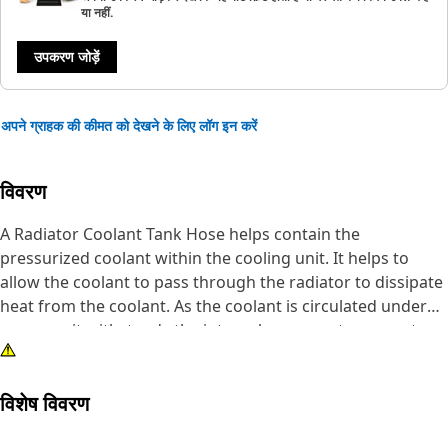
या नहीं.
उपकरण जोड़ें
अपने ग्राहक की कीमत को देखने के लिए लॉग इन करें
विवरण
A Radiator Coolant Tank Hose helps contain the
pressurized coolant within the cooling unit. It helps to
allow the coolant to pass through the radiator to dissipate
heat from the coolant. As the coolant is circulated under
pressure it withstands the internal pressure to prevent
leaks and ensure efficient coolant flow.
विशेष विवरण
Attributes:
• Helps prevent coolant overflow and maintains the