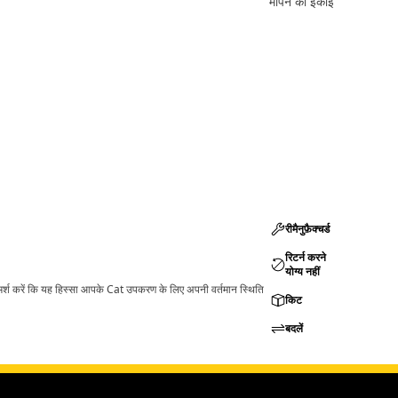
मापने की इकाई
रीमैनुफ़ैक्चर्ड
रिटर्न करने
योग्य नहीं
ामर्श करें कि यह हिस्सा आपके Cat उपकरण के लिए अपनी वर्तमान स्थिति
किट
बदलें