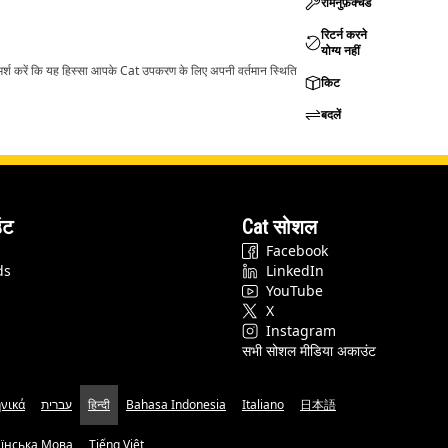
रीमैनुफ़ैक्चर्ड
रिटर्न करने
योग्य नहीं
ामर्श करें कि यह हिस्सा आपके Cat उपकरण के लिए अपनी वर्तमान स्थिति
किट
बदलें
ंट
Cat सोशल
Facebook
ds
LinkedIn
YouTube
X
Instagram
सभी सोशल मीडिया अकाउंट
νικά
עברית
हिन्दी
Bahasa Indonesia
Italiano
日本語
аїнська Мова
Tiếng Việt