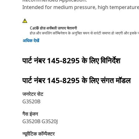
Intended for medium pressure, high temperature 
Cat® होज़ असेंबली उत्पाद चेतावनी
होज़ और कपलिंग कॉम्बिनेशन के अनुचित चयन से वारंटी समाप्त हो जाएगी और इसके परि
अधिक देखें
पार्ट नंबर
145-8295
के लिए विनिर्देश
पार्ट नंबर
145-8295
के लिए संगत मॉडल
जनरेटर सेट
G3520B
गैस इंजन
G3520B G3520J
न्यूमैटिक कॉम्पैक्टर