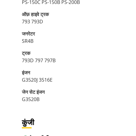
PS-150C PS-150B PS-200B
ऑफ़ हाइवे ट्रक
793 793D
जनरेटर
SR4B
ट्रक
793D 797 797B
इंजन
G3520J 3516E
जेन सेट इंजन
G3520B
कुंजी