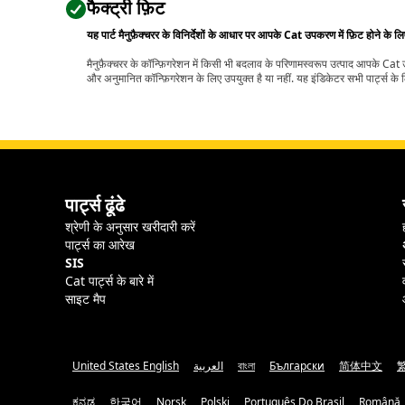
फैक्ट्री फ़िट
यह पार्ट मैनुफ़ैक्चरर के विनिर्देशों के आधार पर आपके Cat उपकरण में फ़िट होने के ल
मैनुफ़ैक्चरर के कॉन्फ़िगरेशन में किसी भी बदलाव के परिणामस्वरूप उत्पाद आपके Ca
और अनुमानित कॉन्फ़िगरेशन के लिए उपयुक्त है या नहीं. यह इंडिकेटर सभी पार्ट्स के लि
पार्ट्स ढूंढे
श्रेणी के अनुसार खरीदारी करें
पार्ट्स का आरेख
SIS
Cat पार्ट्स के बारे में
साइट मैप
United States English
العربية
বাংলা
Български
简体中文
ಕನ್ನಡ
한국어
Norsk
Polski
Português Do Brasil
Română