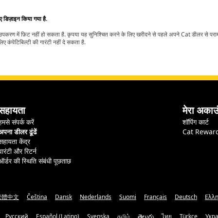
िए डिज़ाइन किया गया है.
t उपकरण में फ़िट नहीं हो सकता है. कृपया यह सुनिश्चित करने के लिए खरीदने से पहले अपने Cat डीलर से पर
ए कंपेटिबिल्टी की गारंटी नहीं दे सकता है.
सहायता
मेरा अकाउ
हमसे संपर्क करें
शॉपिंग कार्ट
अपना डीलर ढूंढें
Cat Rewar
सहायता केंद्र
वारंटी और रिटर्न
ऑर्डर की स्थिति संबंधी पूछताछ
繁體中文
Čeština
Dansk
Nederlands
Suomi
Français
Deutsch
Ελλη
Русский
Español (Latino)
Svenska
தமிழ்
తెలుగు
ไทย
Türkçe
Укр