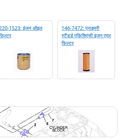
220-1523: इंजन ऑइल
146-7472: प्राइमरी
फ़िल्टर
स्टैंडर्ड एफ़िशिएंसी इंजन एयर
फ़िल्टर