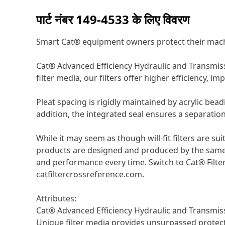
पार्ट नंबर
149-4533
के लिए विवरण
Smart Cat® equipment owners protect their machi
Cat® Advanced Efficiency Hydraulic and Transmiss
filter media, our filters offer higher efficiency, 
Pleat spacing is rigidly maintained by acrylic bea
addition, the integrated seal ensures a separatio
While it may seem as though will-fit filters are
products are designed and produced by the same 
and performance every time. Switch to Cat® Filters
catfiltercrossreference.com.
Attributes:
Cat® Advanced Efficiency Hydraulic and Transmissio
Unique filter media provides unsurpassed protec