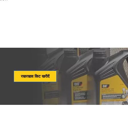
रखरखाव किट खरीदें