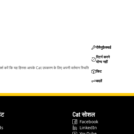
रीमैनुफ़ैक्चर्ड
रिटर्न करने
योग्य नहीं
ामर्श करें कि यह हिस्सा आपके Cat उपकरण के लिए अपनी वर्तमान स्थिति
किट
बदलें
ंट
Cat सोशल
Facebook
ds
LinkedIn
YouTube