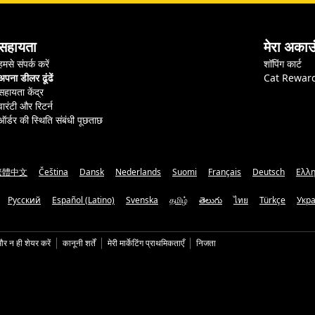
सहायता
मेरा अकाउ
हमसे संपर्क करें
शॉपिंग कार्ट
अपना डीलर ढूंढें
Cat Rewar
सहायता केंद्र
वारंटी और रिटर्न
ऑर्डर की स्थिति संबंधी पूछताछ
繁體中文
Čeština
Dansk
Nederlands
Suomi
Français
Deutsch
Ελλη
Русский
Español (Latino)
Svenska
தமிழ்
తెలుగు
ไทย
Türkçe
Укр
और न ही शेयर करें
कानूनी शर्तें
मेरी मार्केटिंग प्राथमिकताएँ
निजता