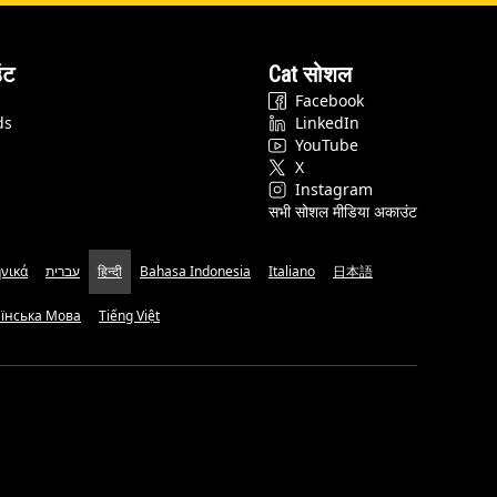
ंट
Cat सोशल
Facebook
ds
LinkedIn
YouTube
X
Instagram
सभी सोशल मीडिया अकाउंट
νικά
עברית
हिन्दी
Bahasa Indonesia
Italiano
日本語
аїнська Мова
Tiếng Việt