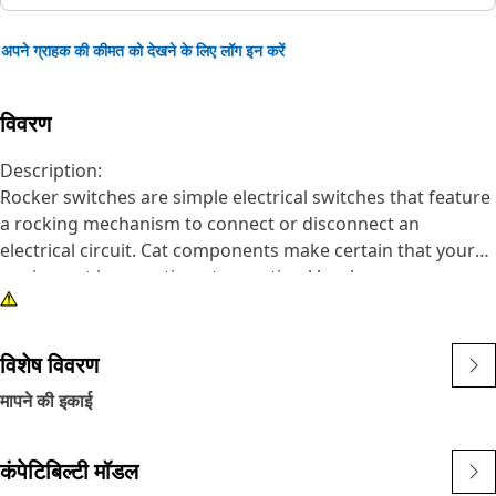
अपने ग्राहक की कीमत को देखने के लिए लॉग इन करें
विवरण
Description:
Rocker switches are simple electrical switches that feature
a rocking mechanism to connect or disconnect an
electrical circuit. Cat components make certain that your
equipment is operating at an optimal level.
Attributes:
• Sealed three position rocker switch
विशेष विवरण
• LED illumination
मापने की इकाई
• Symbol: Heater/Interior heating (ISO 0637); Air
conditioning/cooling system (ISO 0027)
• 10 terminal blade connection
कंपेटिबिल्टी मॉडल
• Panel Cutout: 47.24 X 24.46 mm (1.86 X 0.96 in)