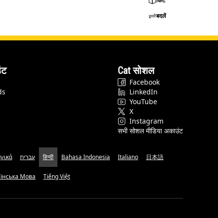
किट
बदलें
ंट
Cat सोशल
Facebook
ds
LinkedIn
YouTube
X
Instagram
सभी सोशल मीडिया अकाउंट
νικά
עברית
हिन्दी
Bahasa Indonesia
Italiano
日本語
аїнська Мова
Tiếng Việt