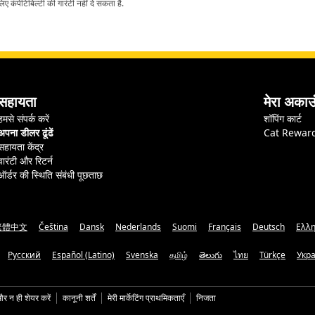
ए कंपेटिबिल्टी की गारंटी नहीं दे सकता है.
सहायता
मेरा अकाउ
हमसे संपर्क करें
शॉपिंग कार्ट
अपना डीलर ढूंढें
Cat Rewar
सहायता केंद्र
वारंटी और रिटर्न
ऑर्डर की स्थिति संबंधी पूछताछ
繁體中文
Čeština
Dansk
Nederlands
Suomi
Français
Deutsch
Ελλη
Русский
Español (Latino)
Svenska
தமிழ்
తెలుగు
ไทย
Türkçe
Укр
और न ही शेयर करें
कानूनी शर्तें
मेरी मार्केटिंग प्राथमिकताएँ
निजता