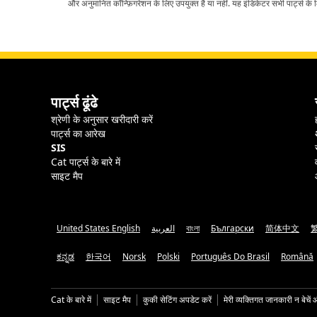
और अनुमानित कॉन्फ़िगरेशन के लिए उपयुक्त है या नहीं. यह इंडिकेटर सभी पार्ट्स के लि
पार्ट्स ढूंढे
श्रेणी के अनुसार खरीदारी करें
पार्ट्स का आरेख
SIS
Cat पार्ट्स के बारे में
साइट मैप
United States English
العربية
বাংলা
Български
简体中文
ಕನ್ನಡ
한국어
Norsk
Polski
Português Do Brasil
Română
Cat के बारे में
साइट मैप
कुकी सेटिंग अपडेट करें
मेरी व्यक्तिगत जानकारी न बेचें 