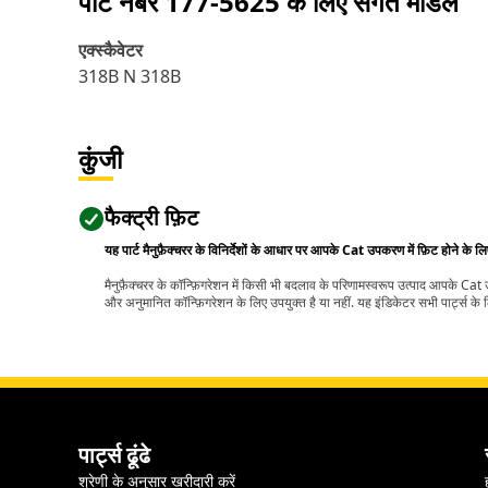
पार्ट नंबर
177-5625
के लिए संगत मॉडल
एक्स्कैवेटर
318B N 318B
कुंजी
फैक्ट्री फ़िट
यह पार्ट मैनुफ़ैक्चरर के विनिर्देशों के आधार पर आपके Cat उपकरण में फ़िट होने के ल
मैनुफ़ैक्चरर के कॉन्फ़िगरेशन में किसी भी बदलाव के परिणामस्वरूप उत्पाद आपके Ca
और अनुमानित कॉन्फ़िगरेशन के लिए उपयुक्त है या नहीं. यह इंडिकेटर सभी पार्ट्स के लि
पार्ट्स ढूंढे
श्रेणी के अनुसार खरीदारी करें