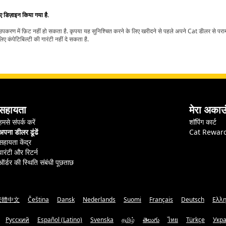
िए डिज़ाइन किया गया है.
t उपकरण में फ़िट नहीं हो सकता है. कृपया यह सुनिश्चित करने के लिए खरीदने से पहले अपने Cat डीलर से पर
ए कंपेटिबिल्टी की गारंटी नहीं दे सकता है.
सहायता
मेरा अकाउ
हमसे संपर्क करें
शॉपिंग कार्ट
अपना डीलर ढूंढें
Cat Rewar
सहायता केंद्र
वारंटी और रिटर्न
ऑर्डर की स्थिति संबंधी पूछताछ
繁體中文
Čeština
Dansk
Nederlands
Suomi
Français
Deutsch
Ελλη
Русский
Español (Latino)
Svenska
தமிழ்
తెలుగు
ไทย
Türkçe
Укр