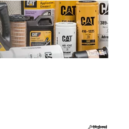
रीमैनुफ़ैक्चर्ड