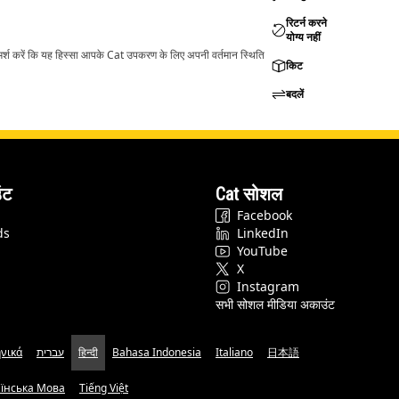
रिटर्न करने
योग्य नहीं
ामर्श करें कि यह हिस्सा आपके Cat उपकरण के लिए अपनी वर्तमान स्थिति
किट
बदलें
ंट
Cat सोशल
Facebook
ds
LinkedIn
YouTube
X
Instagram
सभी सोशल मीडिया अकाउंट
νικά
עברית
हिन्दी
Bahasa Indonesia
Italiano
日本語
аїнська Мова
Tiếng Việt