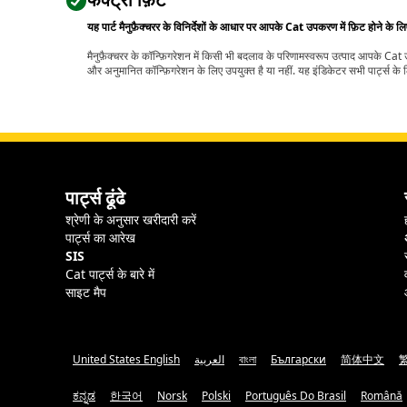
फैक्ट्री फ़िट
यह पार्ट मैनुफ़ैक्चरर के विनिर्देशों के आधार पर आपके Cat उपकरण में फ़िट होने के ल
मैनुफ़ैक्चरर के कॉन्फ़िगरेशन में किसी भी बदलाव के परिणामस्वरूप उत्पाद आपके Ca
और अनुमानित कॉन्फ़िगरेशन के लिए उपयुक्त है या नहीं. यह इंडिकेटर सभी पार्ट्स के लि
पार्ट्स ढूंढे
श्रेणी के अनुसार खरीदारी करें
पार्ट्स का आरेख
SIS
Cat पार्ट्स के बारे में
साइट मैप
United States English
العربية
বাংলা
Български
简体中文
ಕನ್ನಡ
한국어
Norsk
Polski
Português Do Brasil
Română