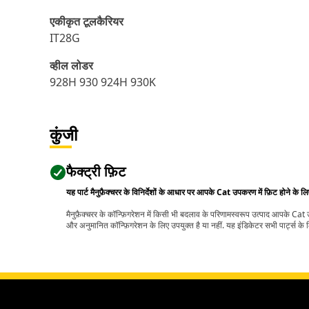
एकीकृत टूलकैरियर
IT28G
व्हील लोडर
928H 930 924H 930K
कुंजी
फैक्ट्री फ़िट
यह पार्ट मैनुफ़ैक्चरर के विनिर्देशों के आधार पर आपके Cat उपकरण में फ़िट होने के ल
मैनुफ़ैक्चरर के कॉन्फ़िगरेशन में किसी भी बदलाव के परिणामस्वरूप उत्पाद आपके Ca
और अनुमानित कॉन्फ़िगरेशन के लिए उपयुक्त है या नहीं. यह इंडिकेटर सभी पार्ट्स के लि