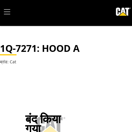
1Q-7271
: HOOD A
ब्रांड: Cat
बंद किया
गया