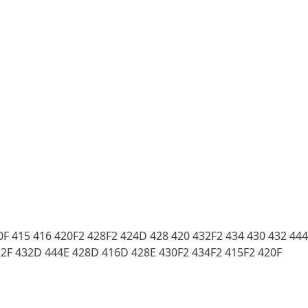
F 415 416 420F2 428F2 424D 428 420 432F2 434 430 432 444
32F 432D 444E 428D 416D 428E 430F2 434F2 415F2 420F