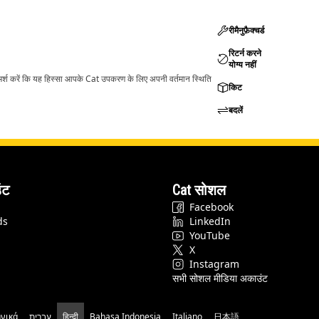
रीमैनुफ़ैक्चर्ड
रिटर्न करने
योग्य नहीं
ामर्श करें कि यह हिस्सा आपके Cat उपकरण के लिए अपनी वर्तमान स्थिति
किट
बदलें
ंट
Cat सोशल
Facebook
ds
LinkedIn
YouTube
X
Instagram
सभी सोशल मीडिया अकाउंट
νικά
עברית
हिन्दी
Bahasa Indonesia
Italiano
日本語