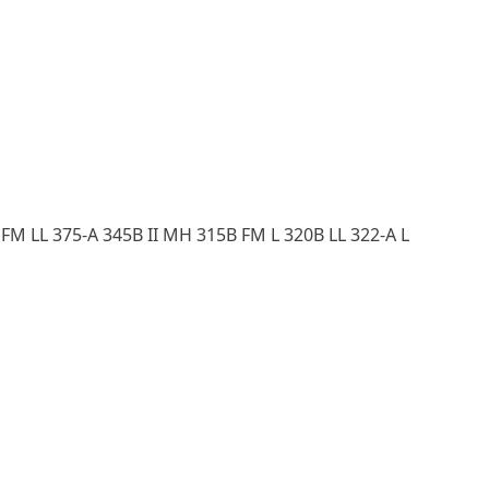
B FM LL 375-A 345B II MH 315B FM L 320B LL 322-A L