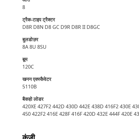
8
ट्रैक-टाइप ट्रैक्टर
D8R D8N D8 GC D9R D8R II D8GC
बुलडोज़र
8A 8U 8SU
बूम
120C
खनन एक्स्कैवेटर
5110B
बैकहो लोडर
420XE 427F2 442D 430D 442E 438D 416F2 430E 430
450 422F2 416E 428F 416F 420D 432E 444F 420E 4
कुंजी