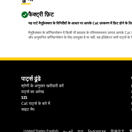
फैक्ट्री फ़िट
यह पार्ट मैनुफ़ैक्चरर के विनिर्देशों के आधार पर आपके Cat उपकरण में फ़िट होने के ल
मैनुफ़ैक्चरर के कॉन्फ़िगरेशन में किसी भी बदलाव के परिणामस्वरूप उत्पाद आपके Ca
और अनुमानित कॉन्फ़िगरेशन के लिए उपयुक्त है या नहीं. यह इंडिकेटर सभी पार्ट्स के लि
पार्ट्स ढूंढे
श्रेणी के अनुसार खरीदारी करें
पार्ट्स का आरेख
SIS
Cat पार्ट्स के बारे में
साइट मैप
United States English
العربية
বাংলা
Български
简体中文