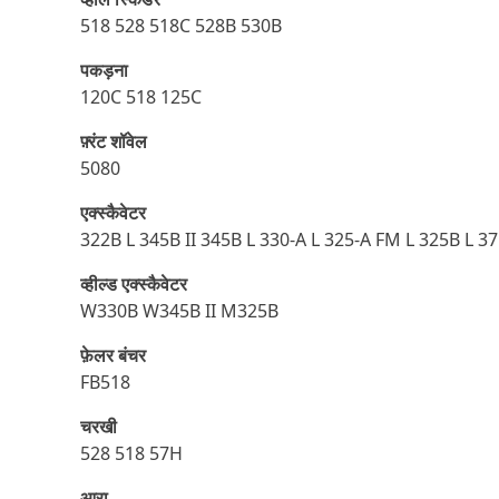
518 528 518C 528B 530B
पकड़ना
120C 518 125C
फ़्रंट शॉवेल
5080
एक्स्कैवेटर
322B L 345B II 345B L 330-A L 325-A FM L 325B L 3
व्हील्ड एक्स्कैवेटर
W330B W345B II M325B
फ़ेलर बंचर
FB518
चरखी
528 518 57H
आरा