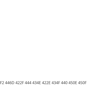
F2 446D 422F 444 434E 422E 434F 440 450E 450F