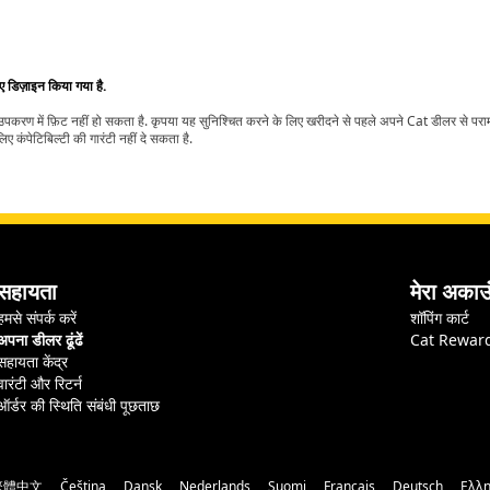
िए डिज़ाइन किया गया है.
t उपकरण में फ़िट नहीं हो सकता है. कृपया यह सुनिश्चित करने के लिए खरीदने से पहले अपने Cat डीलर से पर
ए कंपेटिबिल्टी की गारंटी नहीं दे सकता है.
सहायता
मेरा अकाउ
हमसे संपर्क करें
शॉपिंग कार्ट
अपना डीलर ढूंढें
Cat Rewar
सहायता केंद्र
वारंटी और रिटर्न
ऑर्डर की स्थिति संबंधी पूछताछ
繁體中文
Čeština
Dansk
Nederlands
Suomi
Français
Deutsch
Ελλη