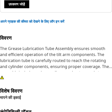
उपकरण जोड़ें
अपने ग्राहक की कीमत को देखने के लिए लॉग इन करें
विवरण
The Grease Lubrication Tube Assembly ensures smooth
and efficient operation of the tilt arm components. The
lubrication tube is carefully routed to reach the rotating
and cylinder components, ensuring proper coverage. The
assembly includes a sleeve, elbow, and nut on ends to
ensure a secure and leak-free connection, enhancing the
lubrication of boom link arm parts located on the bottom
विशेष विवरण
side of the boom.
मापने की इकाई
Attributes:
• Withstanding varying temperatures, maintaining grease
कंपेटिबिल्टी मॉडल