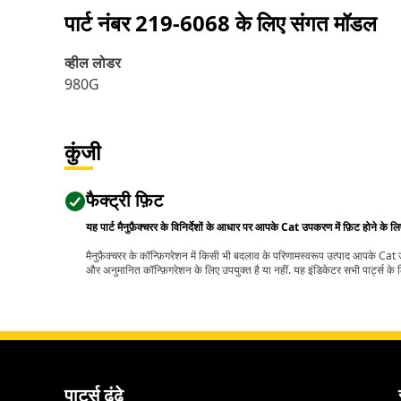
पार्ट नंबर
219-6068
के लिए संगत मॉडल
व्हील लोडर
980G
कुंजी
फैक्ट्री फ़िट
यह पार्ट मैनुफ़ैक्चरर के विनिर्देशों के आधार पर आपके Cat उपकरण में फ़िट होने के ल
मैनुफ़ैक्चरर के कॉन्फ़िगरेशन में किसी भी बदलाव के परिणामस्वरूप उत्पाद आपके Ca
और अनुमानित कॉन्फ़िगरेशन के लिए उपयुक्त है या नहीं. यह इंडिकेटर सभी पार्ट्स के लि
पार्ट्स ढूंढे