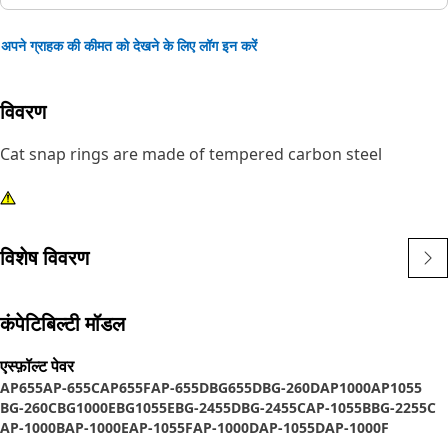
अपने ग्राहक की कीमत को देखने के लिए लॉग इन करें
विवरण
Cat snap rings are made of tempered carbon steel
विशेष विवरण
कंपेटिबिल्टी मॉडल
एस्‍फ़ॉल्‍ट पेवर
AP655
AP-655C
AP655F
AP-655D
BG655D
BG-260D
AP1000
AP1055
BG-260C
BG1000E
BG1055E
BG-2455D
BG-2455C
AP-1055B
BG-2255C
AP-1000B
AP-1000E
AP-1055F
AP-1000D
AP-1055D
AP-1000F
AP-1055E