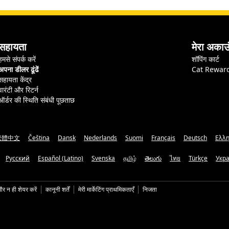
सहायता
मेरा अकाउ
हमसे संपर्क करें
शॉपिंग कार्ट
अपना डीलर ढूंढें
Cat Rewar
सहायता केंद्र
वारंटी और रिटर्न
ऑर्डर की स्थिति संबंधी पूछताछ
繁體中文
Čeština
Dansk
Nederlands
Suomi
Français
Deutsch
Ελλη
Русский
Español (Latino)
Svenska
தமிழ்
తెలుగు
ไทย
Türkçe
Укр
और न ही शेयर करें
कानूनी शर्तें
मेरी मार्केटिंग प्राथमिकताएँ
निजता