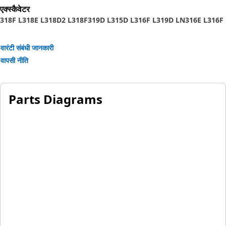
क्लिप को पकड़ने और सुरक्षित करने, मशीन संचालन के दौरान किसी भी अवांछित
एक्स्कैवेटर
आंदोलन या हस्तक्षेप को रोकने और बूम में ट्यूबों के उचित संरेखण को सुनिश्चित
318F L
318E L
318D2 L
318F
319D L
315D L
316F L
319D LN
316E L
316F
करने के लिए किया जाता है।
वारंटी संबंधी जानकारी
वापसी नीति
Parts Diagrams