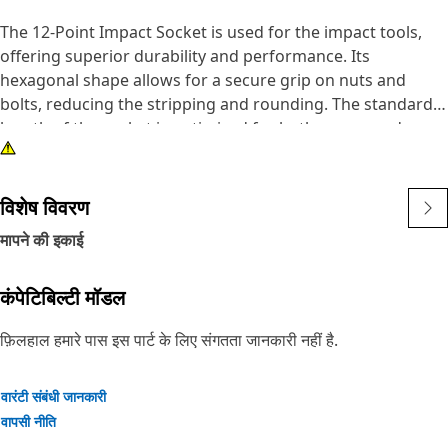
The 12-Point Impact Socket is used for the impact tools,
offering superior durability and performance. Its
hexagonal shape allows for a secure grip on nuts and
bolts, reducing the stripping and rounding. The standard
length of the socket is optimized for both access and
torque applications. The black oxide finish enhances
resistance to corrosion and wear, extending the tool's
lifespan. The sockets used are tailored for high-torque
विशेष विवरण
impact applications.
मापने की इकाई
Attributes:
कंपेटिबिल्टी मॉडल
• Compatible with standard 3/8 inch square drive size for
impact tools.
फ़िलहाल हमारे पास इस पार्ट के लिए संगतता जानकारी नहीं है.
• Shallow length socket.
• Used to handle high-torque applications without
deformation.
वारंटी संबंधी जानकारी
• Ensures a secure fit to reduce the risk of fastener
वापसी नीति
damage.