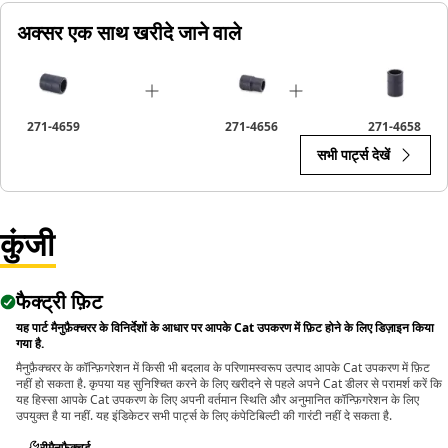
• Provides excellent gripping power for reliable fastening.
अक्सर एक साथ खरीदे जाने वाले
Applications:
The 12-Point Impact Socket is used in conjunction with
impact wrenches to handle hexagonal fasteners on
271-4659
271-4656
271-4658
equipment components, ensuring efficient maintenance
सभी पार्ट्स देखें
and assembly operations.
कुंजी
फैक्ट्री फ़िट
यह पार्ट मैनुफ़ैक्चरर के विनिर्देशों के आधार पर आपके Cat उपकरण में फ़िट होने के लिए डिज़ाइन किया
गया है.
मैनुफ़ैक्चरर के कॉन्फ़िगरेशन में किसी भी बदलाव के परिणामस्वरूप उत्पाद आपके Cat उपकरण में फ़िट
नहीं हो सकता है. कृपया यह सुनिश्चित करने के लिए खरीदने से पहले अपने Cat डीलर से परामर्श करें कि
यह हिस्सा आपके Cat उपकरण के लिए अपनी वर्तमान स्थिति और अनुमानित कॉन्फ़िगरेशन के लिए
उपयुक्त है या नहीं. यह इंडिकेटर सभी पार्ट्स के लिए कंपेटिबिल्टी की गारंटी नहीं दे सकता है.
रीमैनुफ़ैक्चर्ड