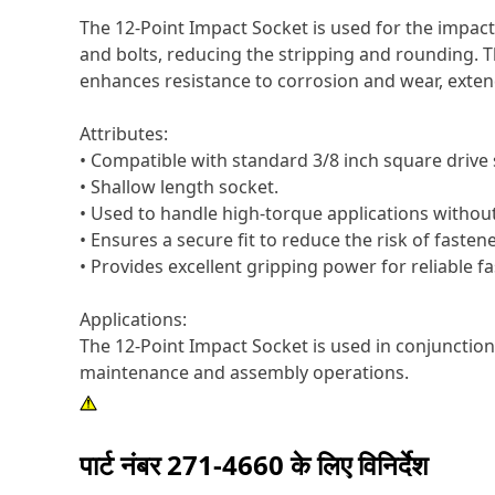
The 12-Point Impact Socket is used for the impact
and bolts, reducing the stripping and rounding. T
enhances resistance to corrosion and wear, extend
Attributes:
• Compatible with standard 3/8 inch square drive s
• Shallow length socket.
• Used to handle high-torque applications withou
• Ensures a secure fit to reduce the risk of faste
• Provides excellent gripping power for reliable f
Applications:
The 12-Point Impact Socket is used in conjuncti
maintenance and assembly operations.
पार्ट नंबर
271-4660
के लिए विनिर्देश