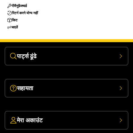
रीमैनुफ़ैक्चर्ड
रिटर्न करने योग्य नहीं
किट
बदलें
पार्ट्स ढूंढे
सहायता
मेरा अकाउंट