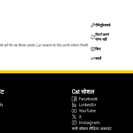
रीमैनुफ़ैक्चर्ड
रिटर्न करने
योग्य नहीं
ामर्श करें कि यह हिस्सा आपके Cat उपकरण के लिए अपनी वर्तमान स्थिति
किट
बदलें
ंट
Cat सोशल
Facebook
ds
LinkedIn
YouTube
X
Instagram
सभी सोशल मीडिया अकाउंट