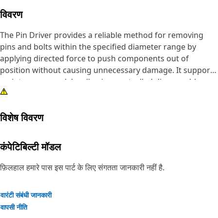
विवरण
The Pin Driver provides a reliable method for removing
pins and bolts within the specified diameter range by
applying directed force to push components out of
position without causing unnecessary damage. It supports
maintenance work by allowing controlled disassembly,
reducing the effort required to separate tightly fitted
parts, and improving the ease of handling during repair
विशेष विवरण
tasks. The tool helps maintain alignment during removal,
lowers the chance of surface damage, and ensures that
components can be detached stably and predictably.
कंपेटिबिल्टी मॉडल
Attributes:
फ़िलहाल हमारे पास इस पार्ट के लिए संगतता जानकारी नहीं है.
• Helps prevent damage to surrounding surfaces during
removal.
वारंटी संबंधी जानकारी
• Supports accurate alignment during impact application.
वापसी नीति
• Reduces the effort required to dislodge tightly fitted