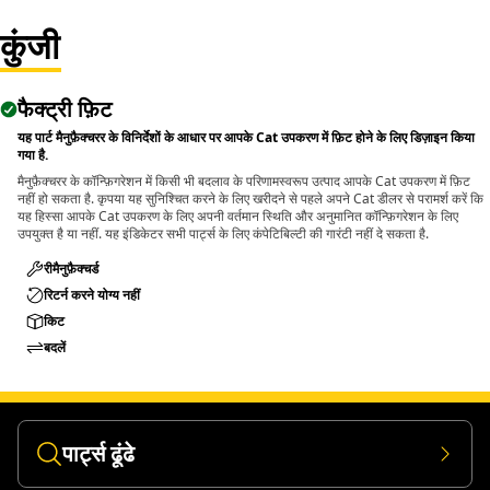
components.
कुंजी
• Suitable for removing pins and bolts greater than 1-1/4
inch and up to 2 inch (50.8 mm) diameters.
फैक्ट्री फ़िट
Applications:
The Pin Driver is used during maintenance and repair
यह पार्ट मैनुफ़ैक्चरर के विनिर्देशों के आधार पर आपके Cat उपकरण में फ़िट होने के लिए डिज़ाइन किया
गया है.
activities where large pins and bolts are fitted within
मैनुफ़ैक्चरर के कॉन्फ़िगरेशन में किसी भी बदलाव के परिणामस्वरूप उत्पाद आपके Cat उपकरण में फ़िट
assemblies and applied directly to the pin or bolt to push it
नहीं हो सकता है. कृपया यह सुनिश्चित करने के लिए खरीदने से पहले अपने Cat डीलर से परामर्श करें कि
out using controlled force.
यह हिस्सा आपके Cat उपकरण के लिए अपनी वर्तमान स्थिति और अनुमानित कॉन्फ़िगरेशन के लिए
उपयुक्त है या नहीं. यह इंडिकेटर सभी पार्ट्स के लिए कंपेटिबिल्टी की गारंटी नहीं दे सकता है.
रीमैनुफ़ैक्चर्ड
रिटर्न करने योग्य नहीं
किट
बदलें
पार्ट्स ढूंढे