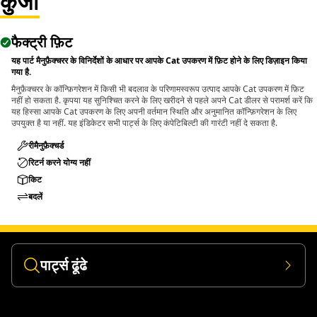
कुंजी
Applications:
फैक्ट्री फ़िट
The Pin Driver is used during maintenance and
disassembly tasks where pins and bolts need to be
यह पार्ट मैनुफ़ैक्चरर के विनिर्देशों के आधार पर आपके Cat उपकरण में फ़िट होने के लिए डिज़ाइन किया
गया है.
removed, and allows controlled force application to drive
मैनुफ़ैक्चरर के कॉन्फ़िगरेशन में किसी भी बदलाव के परिणामस्वरूप उत्पाद आपके Cat उपकरण में फ़िट
out pins and bolts without affecting nearby components.
नहीं हो सकता है. कृपया यह सुनिश्चित करने के लिए खरीदने से पहले अपने Cat डीलर से परामर्श करें कि
यह हिस्सा आपके Cat उपकरण के लिए अपनी वर्तमान स्थिति और अनुमानित कॉन्फ़िगरेशन के लिए
उपयुक्त है या नहीं. यह इंडिकेटर सभी पार्ट्स के लिए कंपेटिबिल्टी की गारंटी नहीं दे सकता है.
रीमैनुफ़ैक्चर्ड
रिटर्न करने योग्य नहीं
किट
बदलें
पार्ट्स ढूंढे