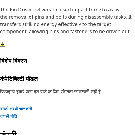
The Pin Driver delivers focused impact force to assist in
the removal of pins and bolts during disassembly tasks. It
transfers striking energy effectively to the target
component, allowing pins and fasteners to be driven out
without unnecessary strain on surrounding parts. The tool
helps reduce manual effort by guiding force directly to the
intended point of contact, improving accuracy during
विशेष विवरण
removal operations. It supports safer handling by
providing a stable interface between the striking tool and
the fastener, reducing the chances of slipping.
कंपेटिबिल्टी मॉडल
Attributes:
फ़िलहाल हमारे पास इस पार्ट के लिए संगतता जानकारी नहीं है.
• Helps prevent damage to surrounding components
during impact.
वारंटी संबंधी जानकारी
• Suitable for removing pins and bolts greater than 3 inch
वापसी नीति
and up to 4 inch (101.6 mm) in diameter.
• Supports accurate alignment during pin removal tasks.
• Improves consistency in repeated removal operations.