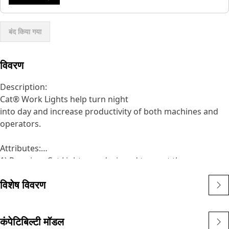
बंद किया गया
विवरण
Description:
Cat® Work Lights help turn night
into day and increase productivity of both machines and
operators.
Attributes:
1) Premium Cat Lights are designed to meet the
demanding vibration levels of both large and small
विशेष विवरण
machines
2)Cat Lights are adaptable to other machines in your fleet,
and can be retrofitted to older machines
कंपेटिबिल्टी मॉडल