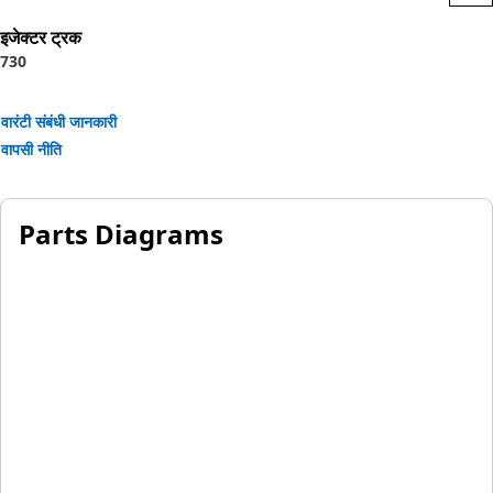
Application:
Designed for use in extremely tough conditions.
इजेक्टर ट्रक
730
वारंटी संबंधी जानकारी
वापसी नीति
Parts Diagrams