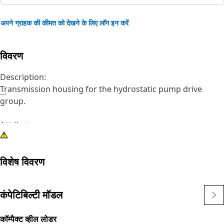
अपने ग्राहक की कीमत को देखने के लिए लॉग इन करें
विवरण
Description:
Transmission housing for the hydrostatic pump drive
group.
Attributes:
Transmission housing for heavy duty use
विशेष विवरण
Application:
Consult your owner's manual or contact your local Cat
Dealer for more information.
कंपेटिबिल्टी मॉडल
कॉम्पैक्ट व्हील लोडर