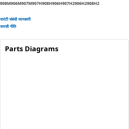
908M
906M
907M
907H
908H
906H
907H2
906H2
908H2
वारंटी संबंधी जानकारी
वापसी नीति
Parts Diagrams