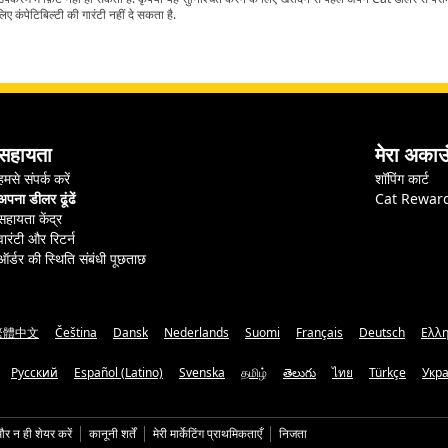
ए कंपेटिबिल्टी की गारंटी नहीं दे सकता है.
सहायता
मेरा अकाउ
हमसे संपर्क करें
शॉपिंग कार्ट
अपना डीलर ढूंढें
Cat Rewar
सहायता केंद्र
वारंटी और रिटर्न
ऑर्डर की स्थिति संबंधी पूछताछ
繁體中文
Čeština
Dansk
Nederlands
Suomi
Français
Deutsch
Ελλη
Русский
Español (Latino)
Svenska
தமிழ்
తెలుగు
ไทย
Türkçe
Укр
और न ही शेयर करें
कानूनी शर्तें
मेरी मार्केटिंग प्राथमिकताएँ
निजता