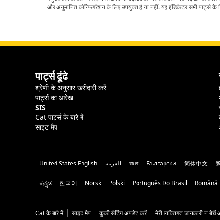
और अनुमानित कॉन्फ़िगरेशन के लिए उपयुक्त है या नहीं. यह इंडिकेटर सभी पार्ट्स के लि
पार्ट्स ढूंढे
श्रेणी के अनुसार खरीदारी करें
पार्ट्स का आरेख
SIS
Cat पार्ट्स के बारे में
साइट मैप
United States English
العربية
বাংলা
Български
简体中文
ಕನ್ನಡ
한국어
Norsk
Polski
Português Do Brasil
Română
Cat के बारे में
साइट मैप
कुकी सेटिंग अपडेट करें
मेरी व्यक्तिगत जानकारी न बेचें 