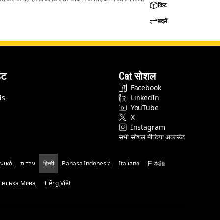
किट
बदलें
ंट
Cat सोशल
Facebook
ds
LinkedIn
YouTube
X
Instagram
सभी सोशल मीडिया अकाउंट
νικά
עברית
हिन्दी
Bahasa Indonesia
Italiano
日本語
аїнська Мова
Tiếng Việt