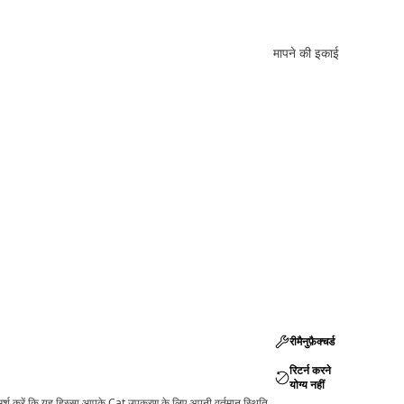
मापने की इकाई
रीमैनुफ़ैक्चर्ड
रिटर्न करने
योग्य नहीं
ामर्श करें कि यह हिस्सा आपके Cat उपकरण के लिए अपनी वर्तमान स्थिति