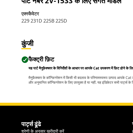
पार्ट नंबर
2V-1533
के लिए संगत मॉडल
एक्स्कैवेटर
229 231D 225B 225D
कुंजी
फैक्ट्री फ़िट
यह पार्ट मैनुफ़ैक्चरर के विनिर्देशों के आधार पर आपके Cat उपकरण में फ़िट होने के ल
मैनुफ़ैक्चरर के कॉन्फ़िगरेशन में किसी भी बदलाव के परिणामस्वरूप उत्पाद आपके Ca
और अनुमानित कॉन्फ़िगरेशन के लिए उपयुक्त है या नहीं. यह इंडिकेटर सभी पार्ट्स के लि
पार्ट्स ढूंढे
श्रेणी के अनुसार खरीदारी करें