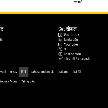
बदलें
ंट
Cat सोशल
Facebook
ds
LinkedIn
YouTube
X
Instagram
सभी सोशल मीडिया अकाउंट
νικά
עברית
हिन्दी
Bahasa Indonesia
Italiano
日本語
аїнська Мова
Tiếng Việt