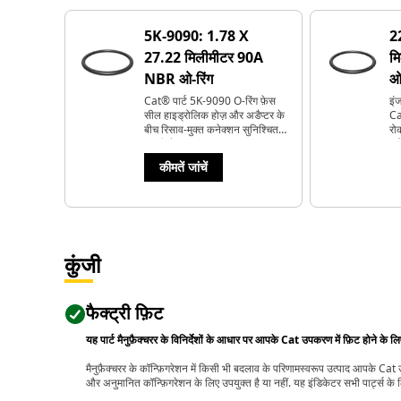
5K-9090: 1.78 X
2
27.22 मिलीमीटर 90A
म
NBR ओ-रिंग
ओ
Cat® पार्ट 5K-9090 O-रिंग फ़ेस
इं
सील हाइड्रोलिक होज़ और अडैप्टर के
Ca
बीच रिसाव-मुक्त कनेक्शन सुनिश्चित
रो
करती है.
सु
कीमतें जांचें
कुंजी
फैक्ट्री फ़िट
यह पार्ट मैनुफ़ैक्चरर के विनिर्देशों के आधार पर आपके Cat उपकरण में फ़िट होने के ल
मैनुफ़ैक्चरर के कॉन्फ़िगरेशन में किसी भी बदलाव के परिणामस्वरूप उत्पाद आपके Ca
और अनुमानित कॉन्फ़िगरेशन के लिए उपयुक्त है या नहीं. यह इंडिकेटर सभी पार्ट्स के लि