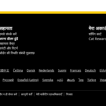
सहायता
मेरा अकाउ
हमसे संपर्क करें
शॉपिंग कार्ट
अपना डीलर ढूंढें
Cat Rewar
सहायता केंद्र
वारंटी और रिटर्न
ऑर्डर की स्थिति संबंधी पूछताछ
繁體中文
Čeština
Dansk
Nederlands
Suomi
Français
Deutsch
Ελλη
Русский
Español (Latino)
Svenska
தமிழ்
తెలుగు
ไทย
Türkçe
Укр
और न ही शेयर करें
कानूनी शर्तें
मेरी मार्केटिंग प्राथमिकताएँ
निजता