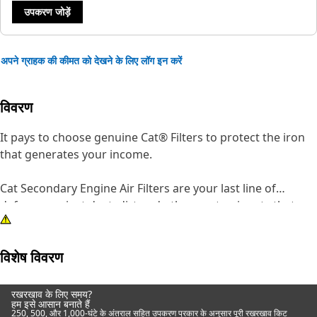
उपकरण जोड़ें
अपने ग्राहक की कीमत को देखने के लिए लॉग इन करें
विवरण
It pays to choose genuine Cat® Filters to protect the iron
that generates your income.
Cat Secondary Engine Air Filters are your last line of
defense against dust, dirt and other contaminants that
may damage the components of your income-producing
machinery. Tasked with protecting the engine while the
विशेष विवरण
primary filter is being changed or in the event of a breach
in the main filter, this secondary unit plays a critical role in
preventing damage due to contaminants.
रखरखाव के लिए समय?
हम इसे आसान बनाते हैं
250, 500, और 1,000-घंटे के अंतराल सहित उपकरण प्रकार के अनुसार पूरी रखरखाव किट