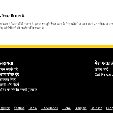
िए डिज़ाइन किया गया है.
t उपकरण में फ़िट नहीं हो सकता है. कृपया यह सुनिश्चित करने के लिए खरीदने से पहले अपने Cat डीलर से पर
ए कंपेटिबिल्टी की गारंटी नहीं दे सकता है.
सहायता
मेरा अकाउ
हमसे संपर्क करें
शॉपिंग कार्ट
अपना डीलर ढूंढें
Cat Rewar
सहायता केंद्र
वारंटी और रिटर्न
ऑर्डर की स्थिति संबंधी पूछताछ
繁體中文
Čeština
Dansk
Nederlands
Suomi
Français
Deutsch
Ελλη