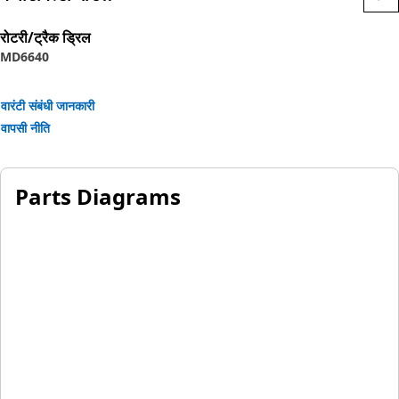
Application:
रोटरी/ट्रैक ड्रिल
Designed for use in extremely tough conditions.
MD6640
वारंटी संबंधी जानकारी
वापसी नीति
Parts Diagrams