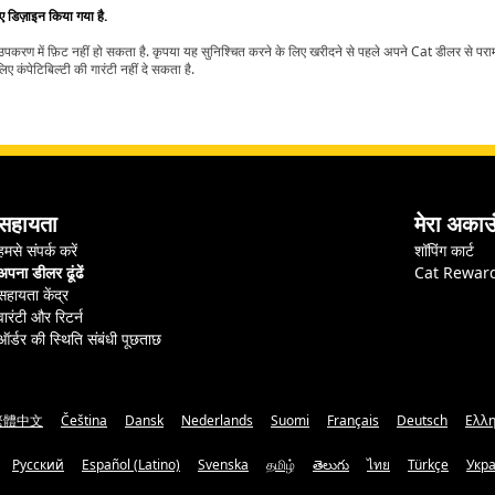
िए डिज़ाइन किया गया है.
t उपकरण में फ़िट नहीं हो सकता है. कृपया यह सुनिश्चित करने के लिए खरीदने से पहले अपने Cat डीलर से पर
ए कंपेटिबिल्टी की गारंटी नहीं दे सकता है.
सहायता
मेरा अकाउ
हमसे संपर्क करें
शॉपिंग कार्ट
अपना डीलर ढूंढें
Cat Rewar
सहायता केंद्र
वारंटी और रिटर्न
ऑर्डर की स्थिति संबंधी पूछताछ
繁體中文
Čeština
Dansk
Nederlands
Suomi
Français
Deutsch
Ελλη
Русский
Español (Latino)
Svenska
தமிழ்
తెలుగు
ไทย
Türkçe
Укр