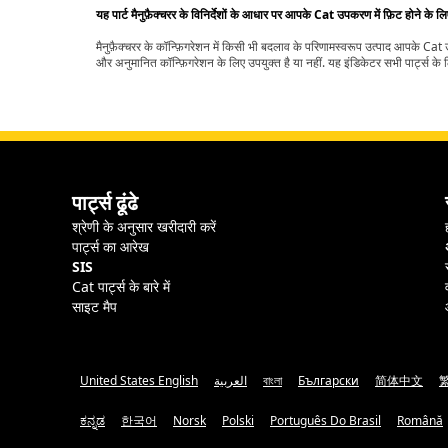
यह पार्ट मैनुफ़ैक्चरर के विनिर्देशों के आधार पर आपके Cat उपकरण में फ़िट होने के ल
मैनुफ़ैक्चरर के कॉन्फ़िगरेशन में किसी भी बदलाव के परिणामस्वरूप उत्पाद आपके Ca
और अनुमानित कॉन्फ़िगरेशन के लिए उपयुक्त है या नहीं. यह इंडिकेटर सभी पार्ट्स के लि
पार्ट्स ढूंढे
श्रेणी के अनुसार खरीदारी करें
पार्ट्स का आरेख
SIS
Cat पार्ट्स के बारे में
साइट मैप
United States English
العربية
বাংলা
Български
简体中文
ಕನ್ನಡ
한국어
Norsk
Polski
Português Do Brasil
Română