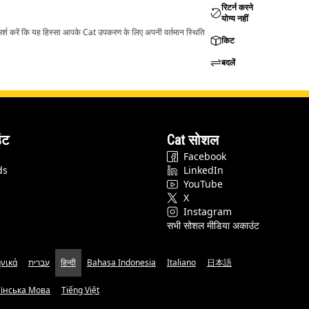
रिटर्न करने
योग्य नहीं
ामर्श करें कि यह हिस्सा आपके Cat उपकरण के लिए अपनी वर्तमान स्थिति
किट
बदलें
ंट
Cat सोशल
Facebook
ds
LinkedIn
YouTube
X
Instagram
सभी सोशल मीडिया अकाउंट
νικά
עברית
हिन्दी
Bahasa Indonesia
Italiano
日本語
аїнська Мова
Tiếng Việt