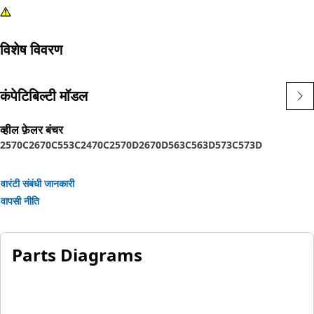
विशेष विवरण
कंपेटिबिल्टी मॉडल
व्हील फ़ेलर बंचर
2570C
2670C
553C
2470C
2570D
2670D
563C
563D
573C
573D
वारंटी संबंधी जानकारी
वापसी नीति
Parts Diagrams