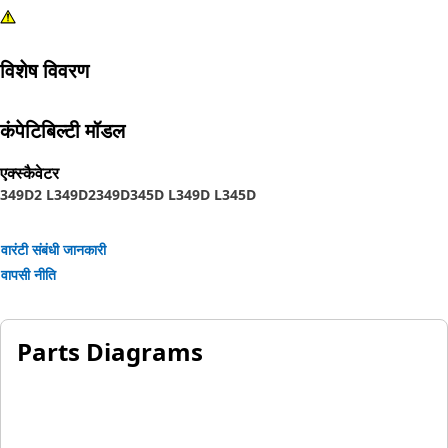
विशेष विवरण
कंपेटिबिल्टी मॉडल
एक्स्कैवेटर
349D2 L
349D2
349D
345D L
349D L
345D
वारंटी संबंधी जानकारी
वापसी नीति
Parts Diagrams