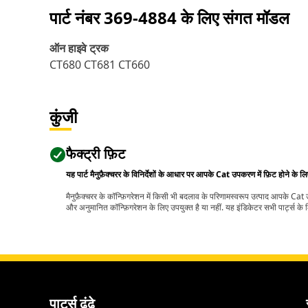
पार्ट नंबर
369-4884
के लिए संगत मॉडल
ऑन हाइवे ट्रक
CT680 CT681 CT660
कुंजी
फैक्ट्री फ़िट
यह पार्ट मैनुफ़ैक्चरर के विनिर्देशों के आधार पर आपके Cat उपकरण में फ़िट होने के ल
मैनुफ़ैक्चरर के कॉन्फ़िगरेशन में किसी भी बदलाव के परिणामस्वरूप उत्पाद आपके Ca
और अनुमानित कॉन्फ़िगरेशन के लिए उपयुक्त है या नहीं. यह इंडिकेटर सभी पार्ट्स के लि
पार्ट्स ढूंढे