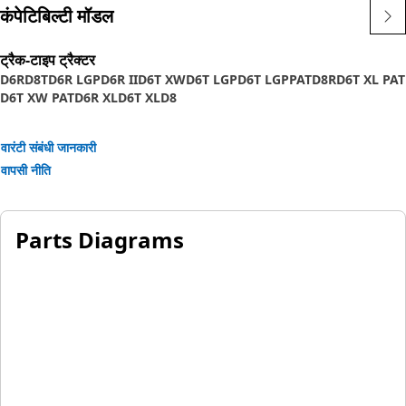
कंपेटिबिल्टी मॉडल
ट्रैक-टाइप ट्रैक्टर
D6R
D8T
D6R LGP
D6R II
D6T XW
D6T LGP
D6T LGPPAT
D8R
D6T XL PAT
D6T XW PAT
D6R XL
D6T XL
D8
वारंटी संबंधी जानकारी
वापसी नीति
Parts Diagrams