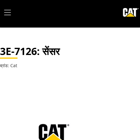
3E-7126
: सेंसर
ब्रांड: Cat