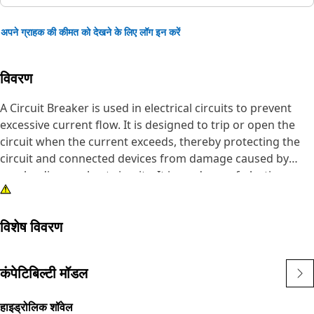
अपने ग्राहक की कीमत को देखने के लिए लॉग इन करें
विवरण
A Circuit Breaker is used in electrical circuits to prevent
excessive current flow. It is designed to trip or open the
circuit when the current exceeds, thereby protecting the
circuit and connected devices from damage caused by
overloading or short circuits. It is made up of plastic.
Attributes:
विशेष विवरण
• Provides excellent resistance against corrosion
• Manufactured to precise specifications and is durable
and reliable
कंपेटिबिल्टी मॉडल
Applications:
हाइड्रोलिक शॉवेल
A Circuit Breaker is designed with selective tripping