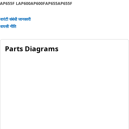
AP655F L
AP600
AP600F
AP655
AP655F
वारंटी संबंधी जानकारी
वापसी नीति
Parts Diagrams