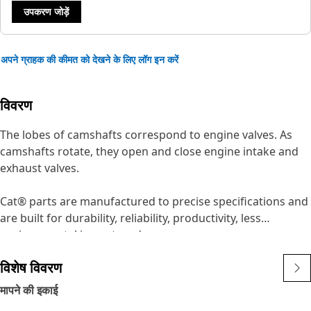
उपकरण जोड़ें
अपने ग्राहक की कीमत को देखने के लिए लॉग इन करें
विवरण
The lobes of camshafts correspond to engine valves. As
camshafts rotate, they open and close engine intake and
exhaust valves.
Cat® parts are manufactured to precise specifications and
are built for durability, reliability, productivity, less
environmental impact, and reuse.
विशेष विवरण
Application:
Consult your owner's manual or contact your local Cat
मापने की इकाई
Dealer for more information.