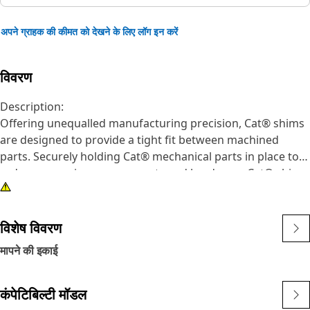
अपने ग्राहक की कीमत को देखने के लिए लॉग इन करें
विवरण
Description:
Offering unequalled manufacturing precision, Cat® shims
are designed to provide a tight fit between machined
parts. Securely holding Cat® mechanical parts in place to
reduce excessive wear on parts and hardware. Cat® shims
provide superior protection, being manufactured from
high quality materials with properties that provide a long
wear life, and the high performance you demand. Protect
विशेष विवरण
your investment with genuine Cat® shim parts.
मापने की इकाई
Attributes:
• Material: Carbon Steel
कंपेटिबिल्टी मॉडल
• Thickness: 2.3 mm (0.0905 in)