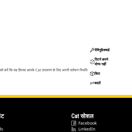
रीमैनुफ़ैक्चर्ड
रिटर्न करने
योग्य नहीं
ामर्श करें कि यह हिस्सा आपके Cat उपकरण के लिए अपनी वर्तमान स्थिति
किट
बदलें
ंट
Cat सोशल
Facebook
ds
LinkedIn