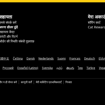
सहायता
मेरा अकाउ
हमसे संपर्क करें
शॉपिंग कार्ट
अपना डीलर ढूंढें
Cat Rewar
सहायता केंद्र
वारंटी और रिटर्न
ऑर्डर की स्थिति संबंधी पूछताछ
繁體中文
Čeština
Dansk
Nederlands
Suomi
Français
Deutsch
Ελλη
Русский
Español (Latino)
Svenska
தமிழ்
తెలుగు
ไทย
Türkçe
Укр
और न ही शेयर करें
कानूनी शर्तें
मेरी मार्केटिंग प्राथमिकताएँ
निजता