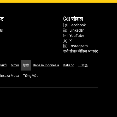
ंट
Cat सोशल
Facebook
ds
LinkedIn
YouTube
X
Instagram
सभी सोशल मीडिया अकाउंट
νικά
עברית
हिन्दी
Bahasa Indonesia
Italiano
日本語
аїнська Мова
Tiếng Việt