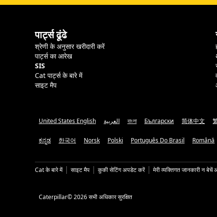
पार्ट्स ढूंढे
श्रेणी के अनुसार खरीदारी करें
पार्ट्स का आरेख
SIS
Cat पार्ट्स के बारे में
साइट मैप
United States English
العربية
বাংলা
Български
简体中文
ಕನ್ನಡ
한국어
Norsk
Polski
Português Do Brasil
Română
Cat के बारे में
साइट मैप
कुकी सेटिंग अपडेट करें
मेरी व्यक्तिगत जानकारी न बेचें 
Caterpillar© 2026 सभी अधिकार सुरक्षित