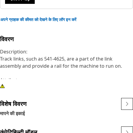
अपने ग्राहक की कीमत को देखने के लिए लॉग इन करें
विवरण
Description:
Track links, such as 541-4625, are a part of the link
assembly and provide a rail for the machine to run on.
Attributes:
• Right hand track link
• Positive Pin Retention (PPR)
• For use with Sealed and Lubricated Track (SALT) systems.
विशेष विवरण
• Track Pitch: 190 mm (7.5 in)
मापने की इकाई
• Cat Sealed and Lubricated Track (SALT) seals lubricant
into your undercarriage system and keeps abrasives out. It
eliminates internal pin and bushing wear to reduce
कंपेटिबिल्टी मॉडल