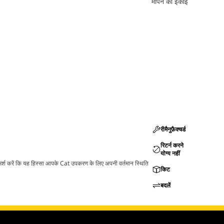
मापने की इकाई
रीमैनुफ़ैक्चर्ड
रिटर्न करने
योग्य नहीं
ामर्श करें कि यह हिस्सा आपके Cat उपकरण के लिए अपनी वर्तमान स्थिति
किट
बदलें