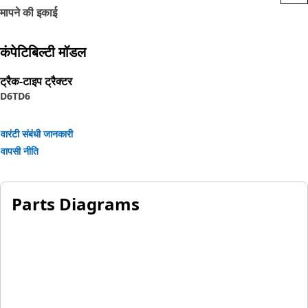
collapse under vacuum. Oil, weather, and abrasion
मापने की इकाई
resistant synthetic rubber outer cover.
कंपेटिबिल्टी मॉडल
ट्रैक-टाइप ट्रैक्टर
D6T
D6
वारंटी संबंधी जानकारी
वापसी नीति
Parts Diagrams