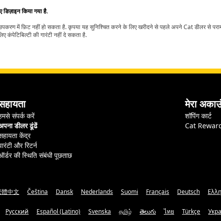
िए डिज़ाइन किया गया है.
t उपकरण में फ़िट नहीं हो सकता है. कृपया यह सुनिश्चित करने के लिए खरीदने से पहले अपने Cat डीलर से पर
ए कंपेटिबिल्टी की गारंटी नहीं दे सकता है.
सहायता
मेरा अकाउ
हमसे संपर्क करें
शॉपिंग कार्ट
अपना डीलर ढूंढें
Cat Rewar
सहायता केंद्र
वारंटी और रिटर्न
ऑर्डर की स्थिति संबंधी पूछताछ
繁體中文
Čeština
Dansk
Nederlands
Suomi
Français
Deutsch
Ελλη
Русский
Español (Latino)
Svenska
தமிழ்
తెలుగు
ไทย
Türkçe
Укр