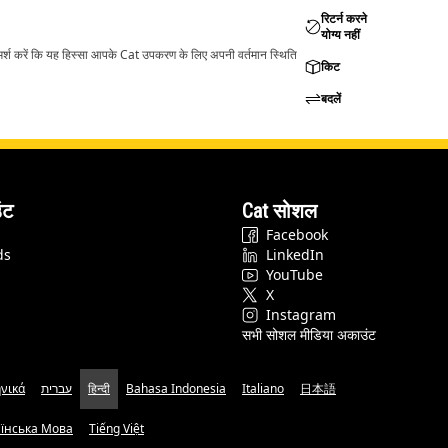
रिटर्न करने
योग्य नहीं
ामर्श करें कि यह हिस्सा आपके Cat उपकरण के लिए अपनी वर्तमान स्थिति
किट
बदलें
ंट
Cat सोशल
Facebook
ds
LinkedIn
YouTube
X
Instagram
सभी सोशल मीडिया अकाउंट
νικά
עברית
हिन्दी
Bahasa Indonesia
Italiano
日本語
аїнська Мова
Tiếng Việt