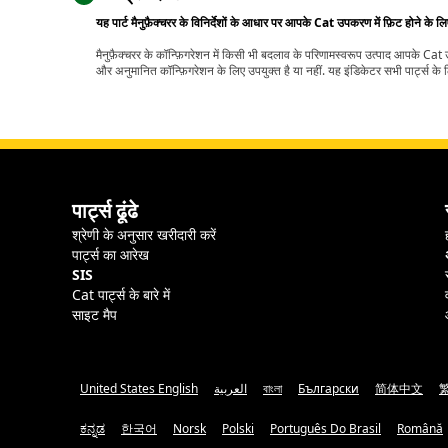
यह पार्ट मैनुफ़ैक्चरर के विनिर्देशों के आधार पर आपके Cat उपकरण में फ़िट होने के ल
मैनुफ़ैक्चरर के कॉन्फ़िगरेशन में किसी भी बदलाव के परिणामस्वरूप उत्पाद आपके Ca
और अनुमानित कॉन्फ़िगरेशन के लिए उपयुक्त है या नहीं. यह इंडिकेटर सभी पार्ट्स के लि
पार्ट्स ढूंढे
श्रेणी के अनुसार खरीदारी करें
पार्ट्स का आरेख
SIS
Cat पार्ट्स के बारे में
साइट मैप
United States English
العربية
বাংলা
Български
简体中文
ಕನ್ನಡ
한국어
Norsk
Polski
Português Do Brasil
Română