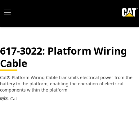
617-3022
: Platform Wiring
Cable
Cat® Platform Wiring Cable transmits electrical power from the
battery to the platform, enabling the operation of electrical
components within the platform
ब्रांड: Cat