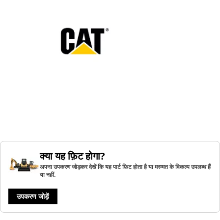
क्या यह फ़िट होगा?
अपना उपकरण जोड़कर देखें कि यह पार्ट फ़िट होता है या मरम्मत के विकल्प उपलब्ध हैं
या नहीं.
उपकरण जोड़ें