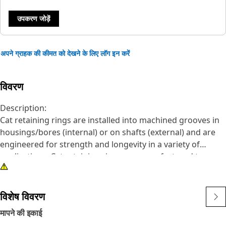
उपकरण जोड़ें
अपने ग्राहक की कीमत को देखने के लिए लॉग इन करें
विवरण
Description:
Cat retaining rings are installed into machined grooves in
housings/bores (internal) or on shafts (external) and are
engineered for strength and longevity in a variety of
applications. Cat retaining rings are manufactured to
precise specifications and are built for durability, reliability,
and productivity. You can count on this built for it product
to help you get more done. Retaining rings meet or
विशेष विवरण
exceed, ANSI, ASTM and DIN requirements. Assembled to a
मापने की इकाई
shaft or housing groove to retain a component or