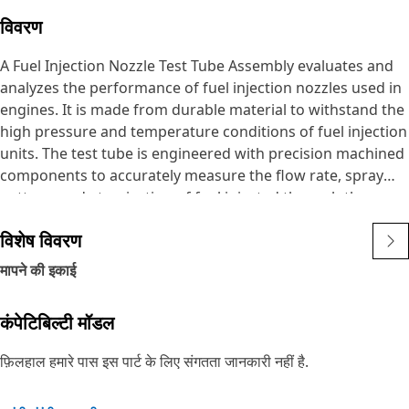
विवरण
A Fuel Injection Nozzle Test Tube Assembly evaluates and
analyzes the performance of fuel injection nozzles used in
engines. It is made from durable material to withstand the
high pressure and temperature conditions of fuel injection
units. The test tube is engineered with precision machined
components to accurately measure the flow rate, spray
pattern, and atomization of fuel injected through the
nozzle.
विशेष विवरण
Attributes:
मापने की इकाई
• Both end of the tube is 45-degree single flare which
ensures a secure and leak-proof connection with the
कंपेटिबिल्टी मॉडल
corresponding fitting
• Ensures the accurate and reliable testing of fuel injection
फ़िलहाल हमारे पास इस पार्ट के लिए संगतता जानकारी नहीं है.
nozzles by providing a controlled environment for
evaluating their performance