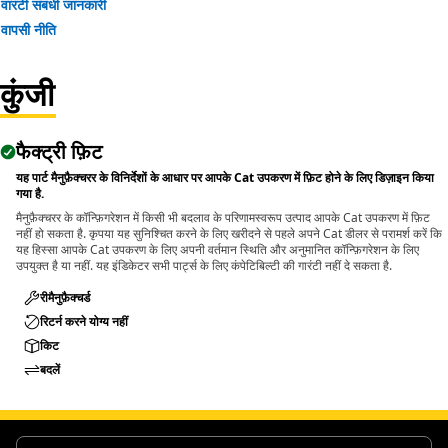
वारंटी संबंधी जानकारी
वापसी नीति
Applications:
A Fuel Injection Nozzle Test Tube Assembly helps in
identifying any potential issues or malfunctions in the
कुंजी
nozzle, such as clogging, leaks, or improper fuel
distribution, and ensures the accurate and reliable testing
फैक्ट्री फ़िट
of fuel injection nozzles.
यह पार्ट मैनुफ़ैक्चरर के विनिर्देशों के आधार पर आपके Cat उपकरण में फ़िट होने के लिए डिज़ाइन किया
गया है.
मैनुफ़ैक्चरर के कॉन्फ़िगरेशन में किसी भी बदलाव के परिणामस्वरूप उत्पाद आपके Cat उपकरण में फ़िट
नहीं हो सकता है. कृपया यह सुनिश्चित करने के लिए खरीदने से पहले अपने Cat डीलर से परामर्श करें कि
यह हिस्सा आपके Cat उपकरण के लिए अपनी वर्तमान स्थिति और अनुमानित कॉन्फ़िगरेशन के लिए
उपयुक्त है या नहीं. यह इंडिकेटर सभी पार्ट्स के लिए कंपेटिबिल्टी की गारंटी नहीं दे सकता है.
रीमैनुफ़ैक्चर्ड
रिटर्न करने योग्य नहीं
किट
बदलें